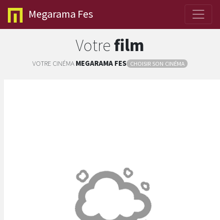
Megarama
Fes
Votre
film
VOTRE CINÉMA
MEGARAMA
FES
CHOISIR SON CINÉMA