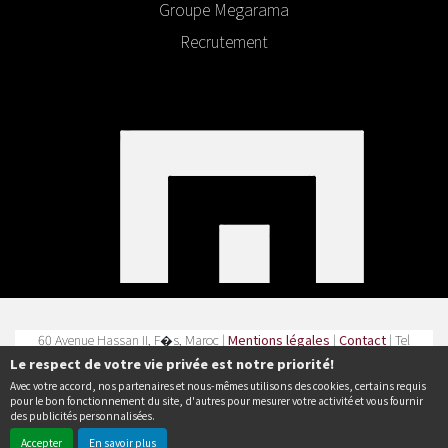
Groupe Megarama
Recrutement
60 Avenue Hassan II, F�s, Maroc |
Mentions légales
|
Contact
| Tel
: 0535 62 66 07
Le respect de votre vie privée est notre priorité!
Avec votre accord, nos partenaires et nous-mêmes utilisons des cookies, certains requis
Politique de confidentialité
pour le bon fonctionnement du site, d'autres pour mesurer votre activité et vous fournir
des publicités personnalisées.
Accepter
En savoir plus
© Erakys
Création de site internet