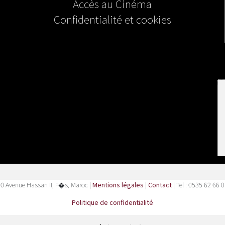
Accès au Cinéma
Confidentialité et cookies
0 Avenue Hassan II, F�s, Maroc |
Mentions légales
|
Contact
| Tel : 0535 62 66 
Politique de confidentialité