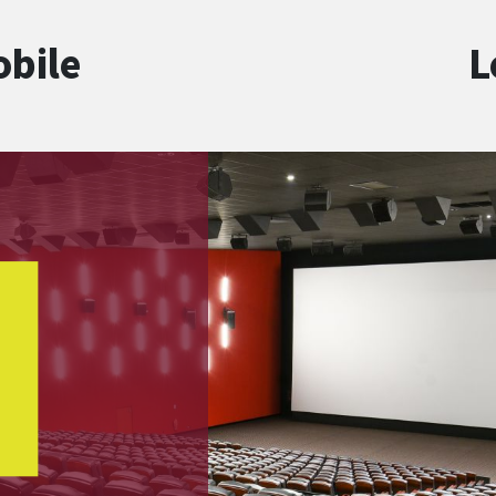
obile
L