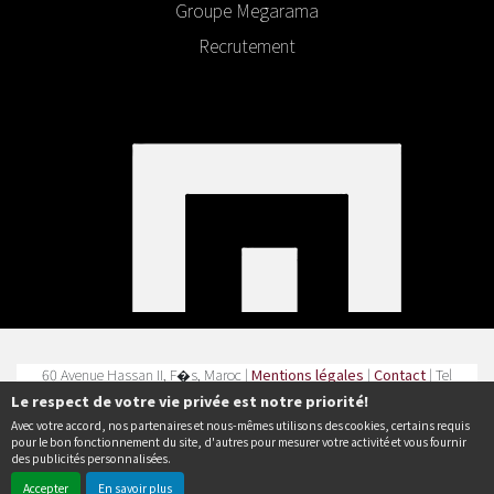
Groupe Megarama
Recrutement
60 Avenue Hassan II, F�s, Maroc |
Mentions légales
|
Contact
| Tel
: 0535 62 66 07
Le respect de votre vie privée est notre priorité!
Avec votre accord, nos partenaires et nous-mêmes utilisons des cookies, certains requis
Politique de confidentialité
pour le bon fonctionnement du site, d'autres pour mesurer votre activité et vous fournir
des publicités personnalisées.
Accepter
En savoir plus
© Erakys
Création de site internet