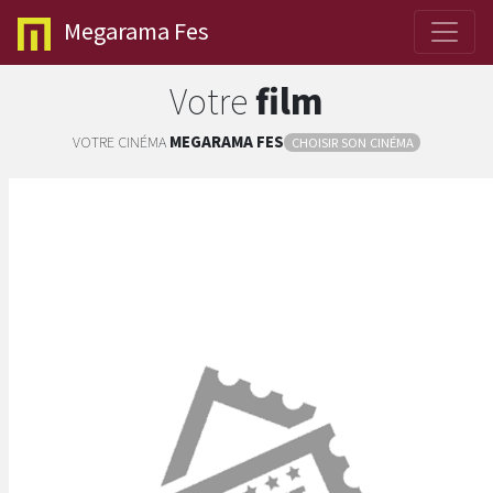
Megarama
Fes
Votre
film
VOTRE CINÉMA
MEGARAMA
FES
CHOISIR SON CINÉMA